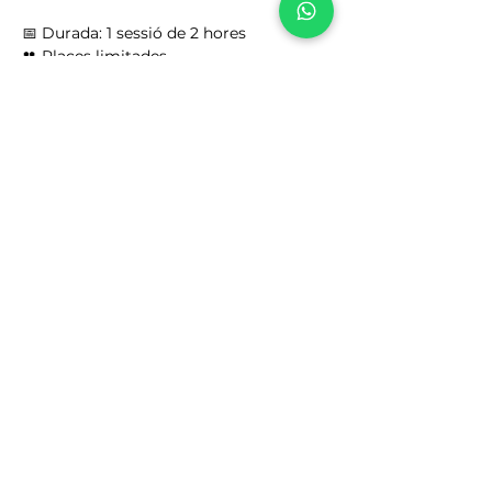
📅 Durada: 1 sessió de 2 hores
👥 Places limitades
Mostra'n més
Comparteix l'esdeveniment
Email
holalarajola@gmail.com
Ubicació