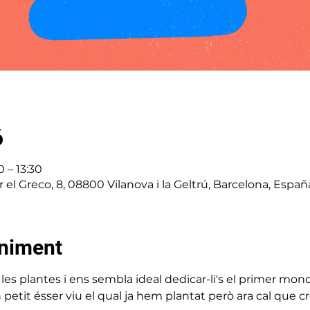
ó
 – 13:30
er el Greco, 8, 08800 Vilanova i la Geltrú, Barcelona, Españ
eniment
les plantes i ens sembla ideal dedicar-li's el primer monog
n petit ésser viu el qual ja hem plantat però ara cal que cre