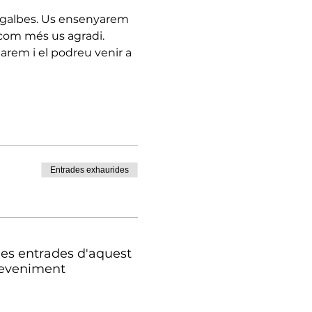
engalbes. Us ensenyarem 
com més us agradi.

tarem i el podreu venir a 
Entrades exhaurides
les entrades d'aquest
eveniment