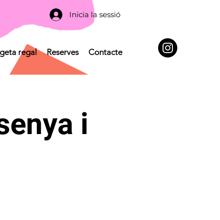
Inicia la sessió
geta regal
Reserves
Contacte
senya i