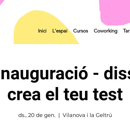
Inici
L'espai
Cursos
Coworking
Tar
 inauguració - dis
crea el teu test
ds., 20 de gen.
  |  
Vilanova i la Geltrú