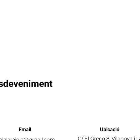
esdeveniment
Email
Ubicació
C/ El Greco 8, Vilanova i L
olalarajola@gmail.com