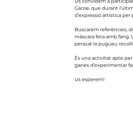
Us convidem a participar 
Garzie, que durant l’últ
d’expressió artística per 
Buscarem referències, d
màscara feta amb fang. Un
perquè la pugueu recolli
És una activitat apte per
ganes d’experimentar fa
Us esperem!