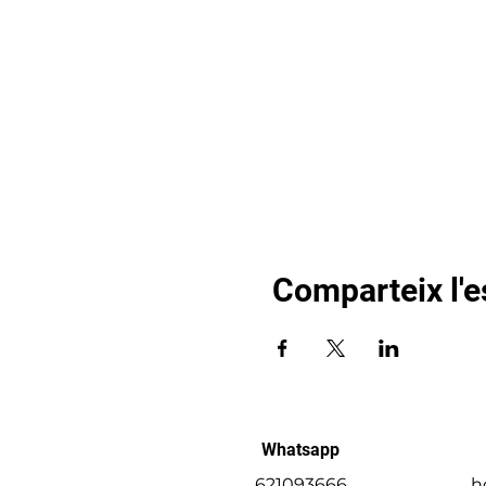
Comparteix l'
Whatsapp
621093666
h