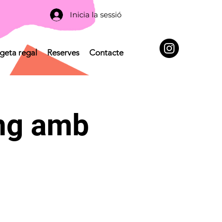
Inicia la sessió
geta regal
Reserves
Contacte
ang amb