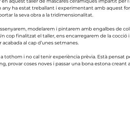
en aquest taller de màscares ceràmiques impartit per l’ar
im any ha estat treballant i experimentant amb aquest fo
portar la seva obra a la tridimensionalitat.
issenyarem, modelarem i pintarem amb engalbes de color
 cop finalitzat el taller, ens encarregarem de la cocció i
r acabada al cap d’unes setmanes.
 a tothom i no cal tenir experiència prèvia. Està pensat 
ng, provar coses noves i passar una bona estona creant 