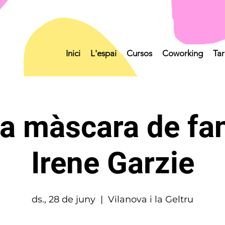
Inici
L'espai
Cursos
Coworking
Tar
a màscara de f
Irene Garzie
ds., 28 de juny
  |  
Vilanova i la Geltru