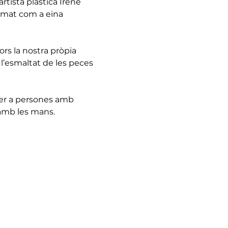
tista plàstica Irene 
rmat com a eina 
s la nostra pròpia 
 l’esmaltat de les peces 
per a persones amb 
amb les mans.