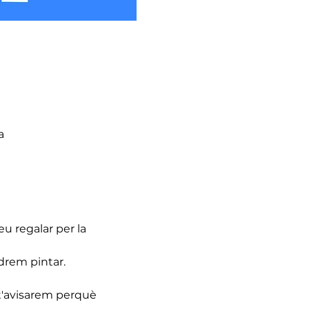
a
u regalar per la 
drem pintar.
, t'avisarem perquè 