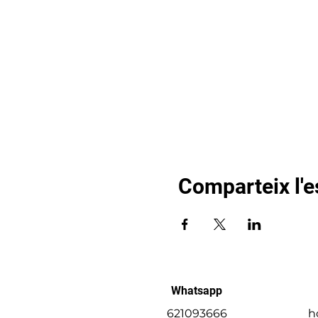
Comparteix l'
Whatsapp
621093666
h