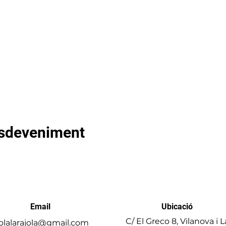
esdeveniment
Email
Ubicació
C/ El Greco 8, Vilanova i L
olalarajola@gmail.com