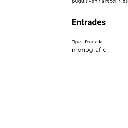
puguis venir a recollir les
Entrades
Tipus d'entrada
monografic