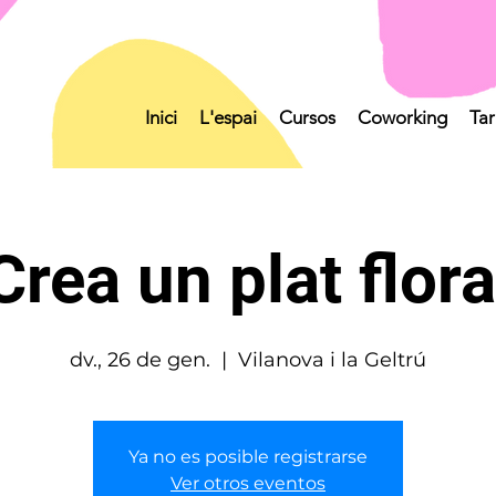
Inici
L'espai
Cursos
Coworking
Tar
Crea un plat flora
dv., 26 de gen.
  |  
Vilanova i la Geltrú
Ya no es posible registrarse
Ver otros eventos