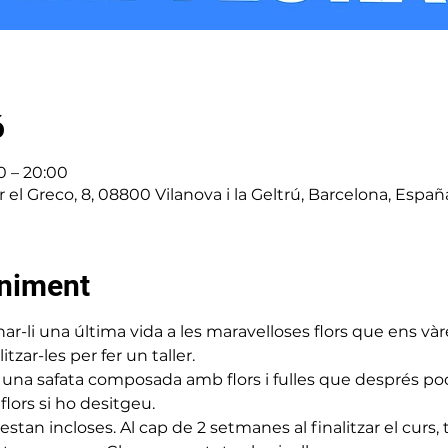
ó
0 – 20:00
er el Greco, 8, 08800 Vilanova i la Geltrú, Barcelona, Españ
eniment
li una última vida a les maravelloses flors que ens vàre
tzar-les per fer un taller.
 o una safata composada amb flors i fulles que després po
flors si ho desitgeu.
 estan incloses. Al cap de 2 setmanes al finalitzar el curs