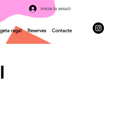
Inicia la sessió
geta regal
Reserves
Contacte
l