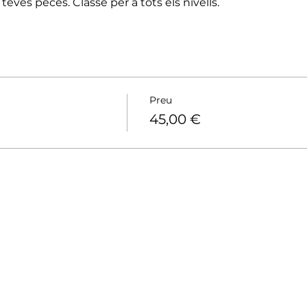
 teves peces. Classe per a tots els nivells.
Preu
45,00 €